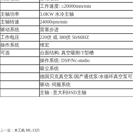
工作速度
: ≤20000mm/min
主轴功率
3.0KW
水冷主轴
主轴转速
24000rpm/min
驱动系统
雷塞步进
工作电压
220
伏
或
380
伏
50/60HZ
操作系统
维宏
可选
台面结构
:
真空吸附
/T
型槽
操作系统
: DSP/Nc-studio
吸尘系统
德国贝克真空泵
/
国产通优泵
/
水循环真空泵可
驱动
:
伺服系统
主轴
:
意大利
HSD
主轴
上一篇：
木工机 ML-1325