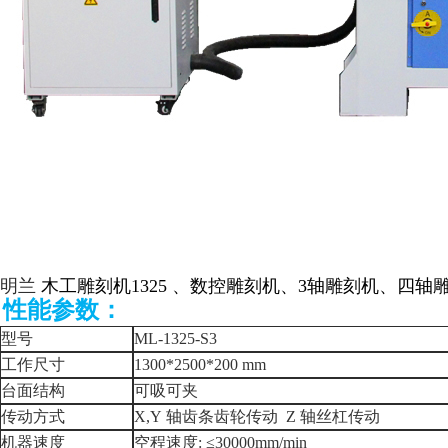
明兰
木工雕刻机
1325
、数控雕刻机、
3
轴雕刻机、四轴
性能参数：
型号
ML-1325-S3
工作尺寸
1300*2500*200 mm
台面结构
可吸可夹
传动方式
X,Y
轴齿条齿轮传动
Z
轴丝杠传动
机器速度
空程速度
: ≤30000mm/min