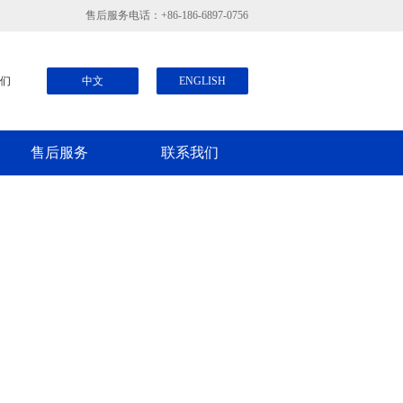
售后服务电话：+86-186-6897-0756
们
中文
ENGLISH
售后服务
联系我们